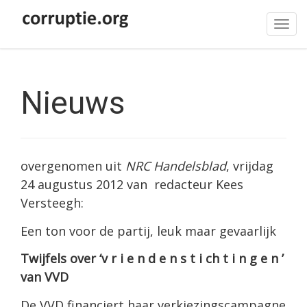
Tog
navi
Nieuws
overgenomen uit
NRC Handelsblad
, vrijdag
24 augustus 2012 van redacteur Kees
Versteegh:
Een ton voor de partij, leuk maar gevaarlijk
Twijfels over ‘v r i e n d e n s t i ch t i n g e n ’
van VVD
De VVD financiert haar verkiezingscampagne