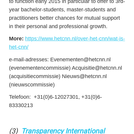
to function early 2015 in particular to offer to 3rd-
year bachelor-students, master-students and
practitioners better chances for mutual support
in their personal and professional growth.
More:
https://www.hetcnn.nl/over-het-cnn/wat-is-
het-cnn/
e-mail-adresses: Evenementen@hetcnn.nl
(evenementencommissie) Acquisitie@hetcnn.nl
(acquisitiecommissie) Nieuws@hetcnn.nl
(nieuwscommissie)
Telefoon: +31(0)6-12027301, +31(0)6-
83330213
(3)
Transparency International