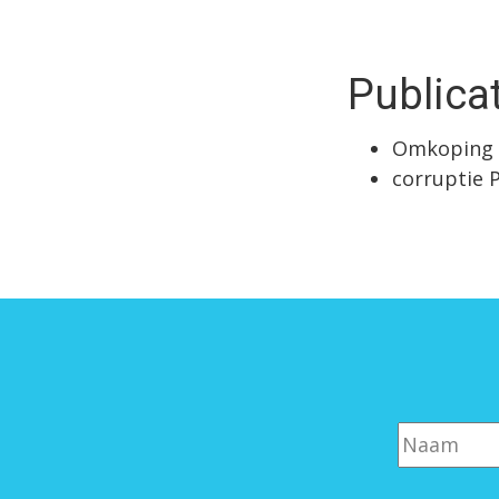
Publica
Omkoping v
corruptie 