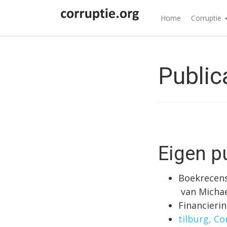
Home
Corruptie
Public
Eigen p
Boekrecens
van Michae
Financierin
tilburg, C