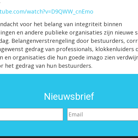
#
utube.com/watch?v=D9QWW_cnEmo
ndacht voor het belang van integriteit binnen
lingen en andere publieke organisaties zijn nieuwe 
dag. Belangenverstrengeling door bestuurders, cor
gewenst gedrag van professionals, klokkenluiders d
n en organisaties die hun goede imago zien verdwij
or het gedrag van hun bestuurders.
Nieuwsbrief