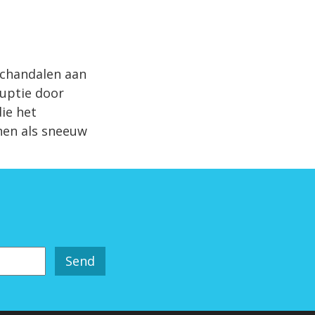
schandalen aan
ruptie door
ie het
nen als sneeuw