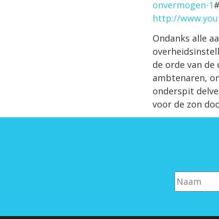
onvermogen-1
http://www.yo
Ondanks alle aa
overheidsinstel
de orde van de 
ambtenaren, on
onderspit delve
voor de zon do