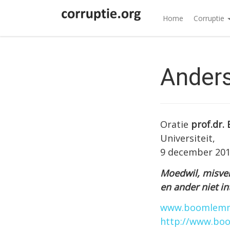
Home
Corruptie
Ander
Oratie
prof.dr.
Universiteit,
9 december 201
Moedwil, misver
en ander niet i
www.boomlemm
http://www.boo