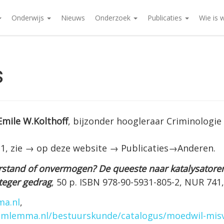
Onderwijs
Nieuws
Onderzoek
Publicaties
Wie is 
s
 Emile W.Kolthoff
, bijzonder hoogleraar Criminologi
1, zie → op deze website → Publicaties→Anderen.
stand of onvermogen? De queeste naar katalysatoren
nteger gedrag
, 50 p. ISBN 978-90-5931-805-2, NUR 741,
a.nl
,
mlemma.nl/bestuurskunde/catalogus/moedwil-misv