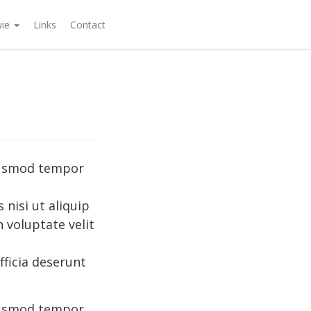
wie
Links
Contact
eiusmod tempor
nisi ut aliquip
 voluptate velit
fficia deserunt
eiusmod tempor