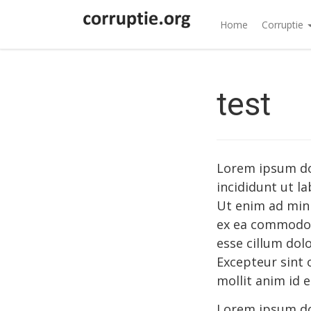
Home
Corruptie
test
Lorem ipsum dol
incididunt ut l
Ut enim ad mini
ex ea commodo c
esse cillum dolo
Excepteur sint 
mollit anim id 
Lorem ipsum dol