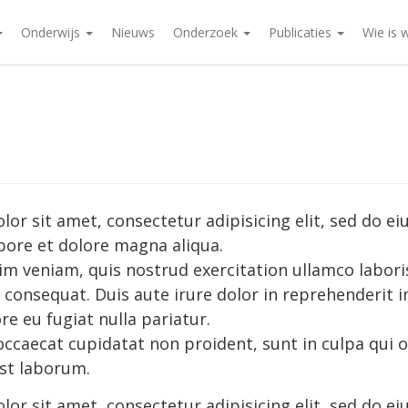
Onderwijs
Nieuws
Onderzoek
Publicaties
Wie is 
or sit amet, consectetur adipisicing elit, sed do 
abore et dolore magna aliqua.
m veniam, quis nostrud exercitation ullamco laboris 
onsequat. Duis aute irure dolor in reprehenderit in
re eu fugiat nulla pariatur.
occaecat cupidatat non proident, sunt in culpa qui o
est laborum.
or sit amet, consectetur adipisicing elit, sed do 