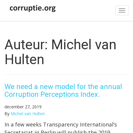
Tog
navi
Auteur:
Michel van
Hulten
We need a new model for the annual
Corruption Perceptions Index.
december 27, 2019
By
Michel van Hulten
In a few weeks Transparency International’s
Secretariat in Berlin will publish the 2019