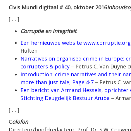
Civis Mundi digitaal # 40, oktober 2016
Inhoudso
[ … ]
Corruptie en integriteit
Een hernieuwde website www.corruptie.org
Hulten
Narratives on organised crime in Europe: cr
corrupters & policy
– Petrus C. Van Duyne 
Introduction: crime narratives and their nar
more than just tale, Page 4-7
– Petrus C. va
Een bericht van Armand Hessels, oprichter
Stichting Deugdelijk Bestuur Aruba
– Arman
[ … ]
C
olofon
Directeur/hoofdredacteur: Prof. Dr. S.W. Couwe