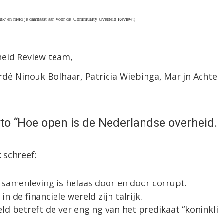
leuk’ en meld je daarnaast aan voor de ‘Community Overheid Review!)
eid Review team,
ardé Ninouk Bolhaar, Patricia Wiebinga, Marijn Ach
to “
Hoe open is de Nederlandse overheid
x
schreef:
m 14:38
samenleving is helaas door en door corrupt.
n de financiele wereld zijn talrijk.
ld betreft de verlenging van het predikaat “koninkli