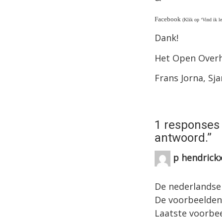
Facebook
(Klik op ‘Vind ik 
Dank!
Het Open Overh
Frans Jorna, Sj
1 responses 
antwoord.
”
p hendrick
november 2, 2014 o
De nederlandse 
De voorbeelden i
Laatste voorbee