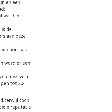
ijn en een
ad)
l wat het
 is de
ers aan deze
die nooit had
och word er een
ze emissive al
open tot 20-
d,terwijl toch
ciele reputatie