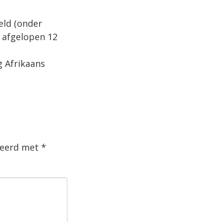
eld (onder
 afgelopen 12
g Afrikaans
rkeerd met
*