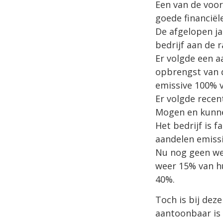
Een van de voor
goede financiël
De afgelopen j
bedrijf aan de 
Er volgde een a
opbrengst van d
emissive 100% v
Er volgde recen
Mogen en kunne
Het bedrijf is 
aandelen emiss
Nu nog geen wee
weer 15% van hu
40%.
Toch is bij dez
aantoonbaar is 