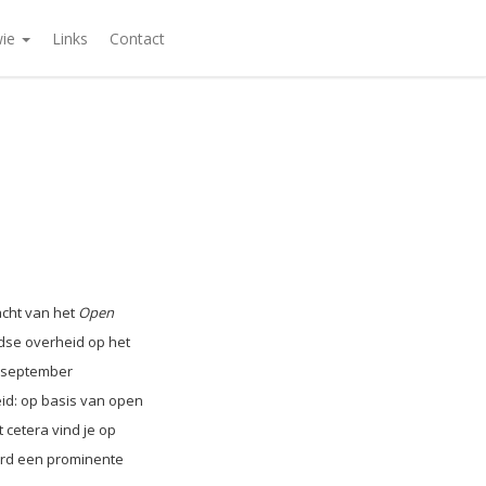
wie
Links
Contact
acht van het
Open
dse overheid op het
5 september
id: op basis van open
cetera vind je op
ard een prominente