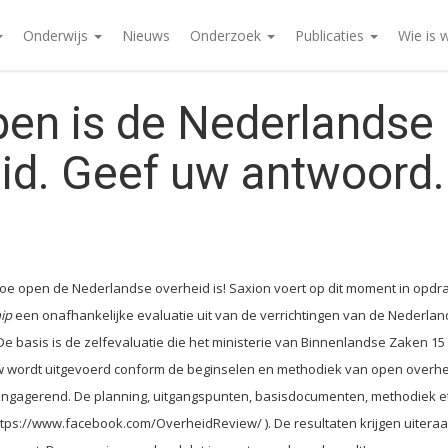
Onderwijs
Nieuws
Onderzoek
Publicaties
Wie is 
en is de Nederlandse
id. Geef uw antwoord.
oe open de Nederlandse overheid is! Saxion voert op dit moment in opdr
ip
een onafhankelijke evaluatie uit van de verrichtingen van de Nederlan
 De basis is de zelfevaluatie die het ministerie van Binnenlandse Zaken 1
w wordt uitgevoerd conform de beginselen en methodiek van open overhe
engagerend. De planning, uitgangspunten, basisdocumenten, methodiek et 
ttps://www.facebook.com/OverheidReview/ ). De resultaten krijgen uitera