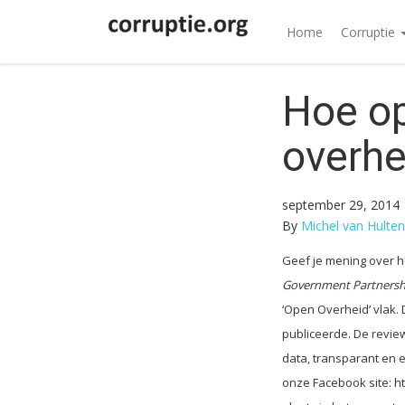
Home
Corruptie
Hoe op
overhe
september 29, 2014
By
Michel van Hulten
Geef je mening over h
Government Partnersh
‘Open Overheid’ vlak.
publiceerde. De revie
data, transparant en 
onze Facebook site: h