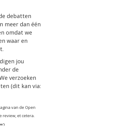
nde debatten
aan meer dan één
zen omdat we
ren waar en
t.
digen jou
nder de
. We verzoeken
en (dit kan via:
pagina van de Open
 review, et cetera.
en’)