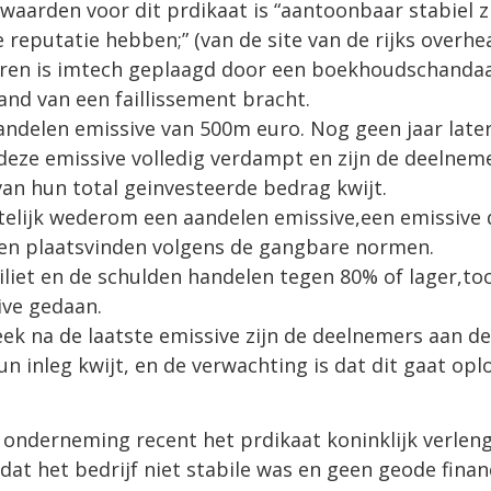
waarden voor dit prdikaat is “aantoonbaar stabiel z
e reputatie hebben;” (van de site van de rijks overhe
aren is imtech geplaagd door een boekhoudschandaa
rand van een faillissement bracht.
andelen emissive van 500m euro. Nog geen jaar later
eze emissive volledig verdampt en zijn de deelnem
an hun total geinvesteerde bedrag kwijt.
telijk wederom een aandelen emissive,een emissive 
n plaatsvinden volgens de gangbare normen.
failiet en de schulden handelen tegen 80% of lager,t
ive gedaan.
k na de laatste emissive zijn de deelnemers aan de
n inleg kwijt, en de verwachting is dat dit gaat opl
e onderneming recent het prdikaat koninklijk verleng
dat het bedrijf niet stabile was en geen geode finan