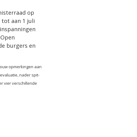
nisterraad op
ot aan 1 juli
e inspanningen
t Open
de burgers en
e jouw opmerkingen aan
evaluatie, nader spit-
r vier verschillende