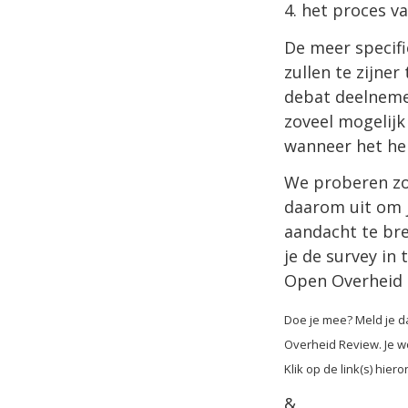
4. het proces v
De meer specif
zullen te zijne
debat deelneme
zoveel mogelijk
wanneer het he
We proberen zo
daarom uit om j
aandacht te bre
je de survey in 
Open Overheid
Doe je mee? Meld je 
Overheid Review. Je wo
Klik op de link(s) hie
&