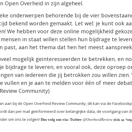
an Open Overheid in zijn algeheel.
ieke onderwerpen behorende bij de vier bovenstaa
r tijd bekend worden gemaakt. Let wel: je kunt ook 
n! We hebben voor deze online mogelijkheid geko
 mensen in staat willen stellen hun bijdrage te leve
n past, aan het thema dat hen het meest aanspreek
veel mogelijk geïnteresseerden te betrekken, en no
e bijdrage te leveren, en vooral ook, deze oproep o
ngen van iedereen die jij betrokken zou willen zien
te vullen en je aan te melden voor één of meer debatt
 Review Community)
dan aan bij de Open Overheid Review Community, dit kan via de Facebook
rdt dan per mail geïnformeerd over belangrijke data, de voortgang van de
ronder om ons te volgen!
Dus volg ons via: Twitter
@OverheidReview
(Klik op ‘Volg