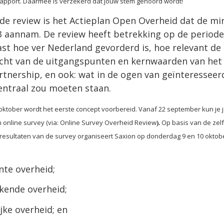
-rapport. Daarmee is verzekerd dat jouw stem gehoord wordt!
de review is het Actieplan Open Overheid dat de mi
 aannam. De review heeft betrekking op de periode t
vast hoe ver Nederland gevorderd is, hoe relevant d
licht van de uitgangspunten en kernwaarden van he
tnership, en ook: wat in de ogen van geïnteresseer
entraal zou moeten staan.
d oktober wordt het eerste concept voorbereid. Vanaf 22 september kun j
online survey (via: Online Survey Overheid Review
Op basis van de zelf
).
resultaten van de survey organiseert Saxion op donderdag 9 en 10 oktobe
nte overheid;
kende overheid;
jke overheid; en