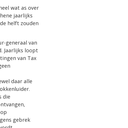
heel wat as over
hene jaarlijks
 de helft zouden
ur-generaal van
 Jaarlijks loopt
ttingen van Tax
 geen
ewel daar alle
lokkenluider.
s die
ontvangen,
 op
egens gebrek
wordt