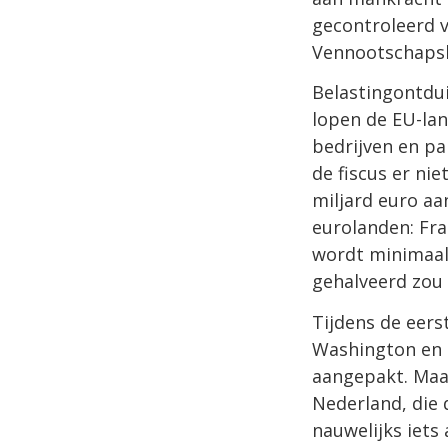
gecontroleerd v
Vennootschapsb
Belastingontdui
lopen de EU-la
bedrijven en pa
de fiscus er nie
miljard euro aa
eurolanden: Fran
wordt minimaal 
gehalveerd zou 
Tijdens de eers
Washington en 
aangepakt. Maar
Nederland, die 
nauwelijks iets 