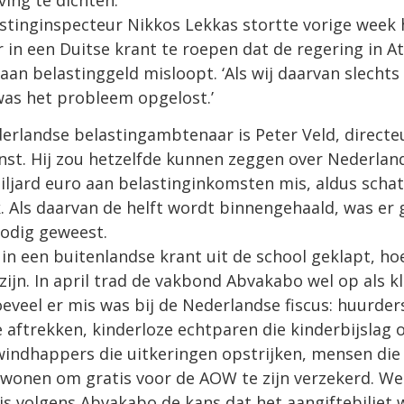
ing te dichten.
stinginspecteur Nikkos Lekkas stortte vorige week 
r in een Duitse krant te roepen dat de regering in At
 aan belastinggeld misloopt. ‘Als wij daarvan slechts
was het probleem opgelost.’
rlandse belastingambtenaar is Peter Veld, directe
nst. Hij zou hetzelfde kunnen zeggen over Nederland.
ljard euro aan belastinginkomsten mis, aldus scha
. Als daarvan de helft wordt binnengehaald, was er
odig geweest.
 in een buitenlandse krant uit de school geklapt, ho
zijn. In april trad de vakbond Abvakabo wel op als k
oeveel er mis was bij de Nederlandse fiscus: huurder
aftrekken, kinderloze echtparen die kinderbijslag 
windhappers die uitkeringen opstrijken, mensen die
wonen om gratis voor de AOW te zijn verzekerd. W
s volgens Abvakabo de kans dat het aangiftebiljet 