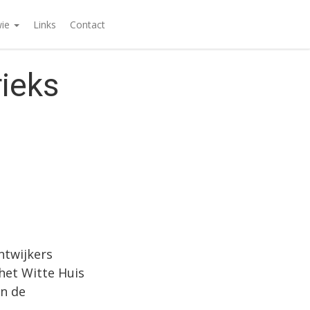
wie
Links
Contact
rieks
ntwijkers
het Witte Huis
in de