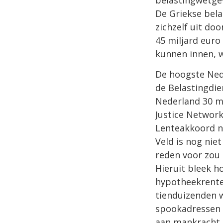
belastingwetgev
De Griekse bela
zichzelf uit doo
45 miljard euro
kunnen innen, 
De hoogste Nede
de Belastingdie
Nederland 30 mi
Justice Network
Lenteakkoord n
Veld is nog niet
reden voor zou 
Hieruit bleek h
hypotheekrente 
tienduizenden 
spookadressen 
aan mankracht i