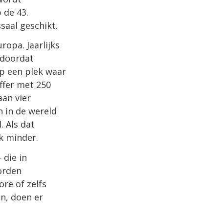
 de 43.
aal geschikt.
ropa. Jaarlijks
 doordat
op een plek waar
offer met 250
aan vier
en in de wereld
 Als dat
k minder.
 die in
orden
re of zelfs
en, doen er