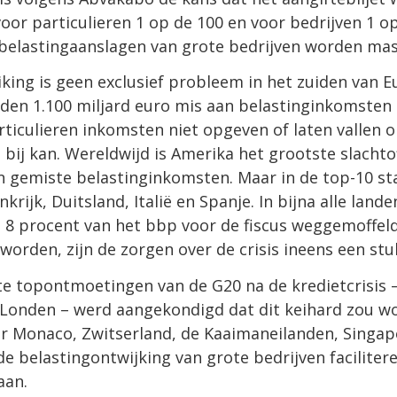
oor particulieren 1 op de 100 en voor bedrijven 1 op
elastingaanslagen van grote bedrijven worden mass
king is geen exclusief probleem in het zuiden van Eu
nden 1.100 miljard euro mis aan belastinginkomsten
rticulieren inkomsten niet opgeven of laten vallen 
t bij kan. Wereldwijd is Amerika het grootste slacht
n gemiste belastinginkomsten. Maar in de top-10 st
krijk, Duitsland, Italië en Spanje. In bijna alle land
8 procent van het bbp voor de fiscus weggemoffeld.
worden, zijn de zorgen over de crisis ineens een stu
te topontmoetingen van de G20 na de kredietcrisis –
Londen – werd aangekondigd dat dit keihard zou w
 Monaco, Zwitserland, de Kaaimaneilanden, Singapo
de belastingontwijking van grote bedrijven faciliter
aan.