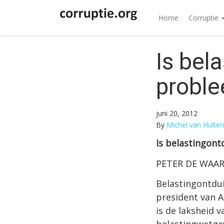
Home
Corruptie
Is bel
probl
juni 20, 2012
By
Michel van Hulten
Is belastingont
PETER DE WAARD 
Belastingontdui
president van A
is de laksheid 