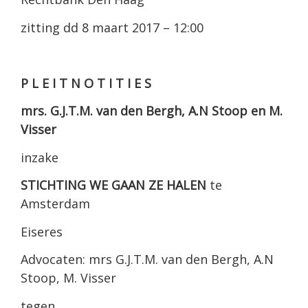
zitting dd 8 maart 2017 – 12:00
P L E I T N O T I T I E S
mrs. G.J.T.M. van den Bergh, A.N Stoop en M.
Visser
inzake
STICHTING WE GAAN ZE HALEN
te
Amsterdam
Eiseres
Advocaten: mrs G.J.T.M. van den Bergh, A.N
Stoop, M. Visser
tegen