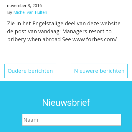
november 3, 2016
By
Michel van Hulten
Zie in het Engelstalige deel van deze website
de post van vandaag: Managers resort to
bribery when abroad See www.forbes.com/
Berichten
Oudere berichten
Nieuwere berichten
navigatie
Nieuwsbrief