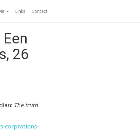
wie
Links
Contact
. Een
s, 26
rdian:
The truth
s-corprations-