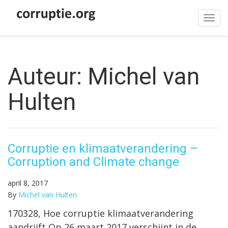
Tog
navi
Auteur:
Michel van
Hulten
Corruptie en klimaatverandering –
Corruption and Climate change
april 8, 2017
By
Michel van Hulten
170328, Hoe corruptie klimaatverandering
aandrijft Op 26 maart 2017 verschijnt in de